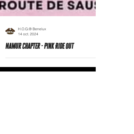
H.O.G.® Benelux
14 oct. 2024
Namur Chapter - Pink Ride Out